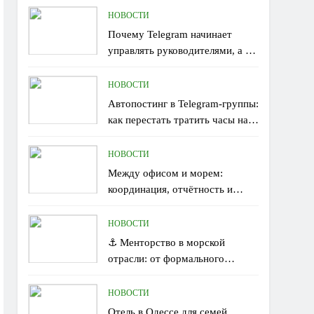
НОВОСТИ
Почему Telegram начинает
управлять руководителями, а не
наоборот
НОВОСТИ
Автопостинг в Telegram-группы:
как перестать тратить часы на
рутину
НОВОСТИ
Между офисом и морем:
координация, отчётность и
человеческий фактор на борту
НОВОСТИ
⚓ Менторство в морской
отрасли: от формального
наставничества к живому
обмену опытом
НОВОСТИ
Отель в Одессе для семей