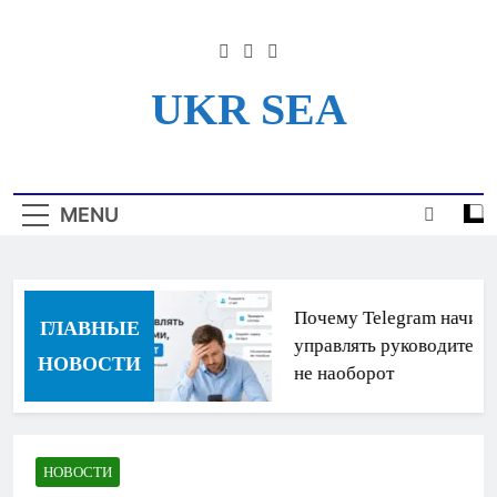
Skip
to
content
UKR SEA
Информационный Портал
Для Моряков Украины
MENU
Почему Telegram начина
ГЛАВНЫЕ
управлять руководителям
НОВОСТИ
не наоборот
НОВОСТИ