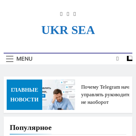
Skip
to
content
UKR SEA
Информационный Портал
Для Моряков Украины
MENU
Почему Telegram начина
ГЛАВНЫЕ
управлять руководителям
НОВОСТИ
не наоборот
Популярное