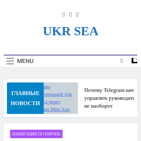
Skip
to
content
UKR SEA
Информационный Портал
Для Моряков Украины
MENU
Почему Telegram начина
ГЛАВНЫЕ
управлять руководителям
НОВОСТИ
не наоборот
НАВИГАЦИЯ ПО ЕВРОПЕ