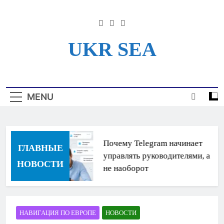
Skip
to
content
UKR SEA
Информационный Портал
Для Моряков Украины
MENU
Почему Telegram начинает
ГЛАВНЫЕ
управлять руководителями, а
НОВОСТИ
не наоборот
НАВИГАЦИЯ ПО ЕВРОПЕ
НОВОСТИ