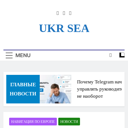
Skip
to
content
UKR SEA
Информационный Портал
Для Моряков Украины
MENU
Почему Telegram начина
ГЛАВНЫЕ
управлять руководителям
НОВОСТИ
не наоборот
НАВИГАЦИЯ ПО ЕВРОПЕ
НОВОСТИ