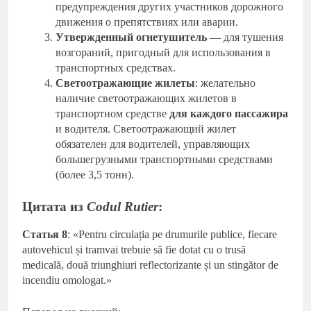
предупреждения других участников дорожного
движения о препятствиях или аварии.
Утвержденный огнетушитель
— для тушения
возгораний, пригодный для использования в
транспортных средствах.
Светоотражающие жилеты
: желательно
наличие светоотражающих жилетов в
транспортном средстве
для каждого пассажира
и водителя. Светоотражающий жилет
обязателен для водителей, управляющих
большегрузными транспортными средствами
(более 3,5 тонн).
Цитата из
Codul Rutier
:
Статья 8
: «Pentru circulația pe drumurile publice, fiecare
autovehicul și tramvai trebuie să fie dotat cu o trusă
medicală, două triunghiuri reflectorizante și un stingător de
incendiu omologat.»