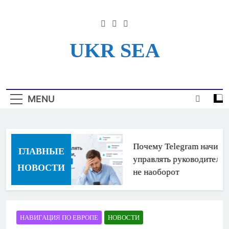
Skip
to
content
UKR SEA
Информационный Портал
Для Моряков Украины
MENU
Почему Telegram начинае
ГЛАВНЫЕ
управлять руководителями
НОВОСТИ
не наоборот
НАВИГАЦИЯ ПО ЕВРОПЕ
НОВОСТИ