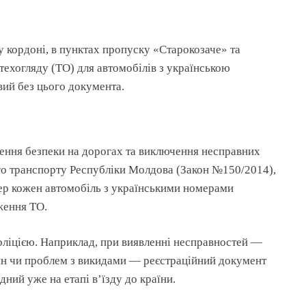
у кордоні, в пунктах пропуску «Старокозаче» та
техогляду (ТО) для автомобілів з українською
ий без цього документа.
ення безпеки на дорогах та виключення несправних
го транспорту Республіки Молдова (Закон №150/2014),
пер кожен автомобіль з українськими номерами
ження ТО.
оліцією. Наприклад, при виявленні несправностей —
ин чи проблем з викидами — реєстраційний документ
ний уже на етапі в’їзду до країни.