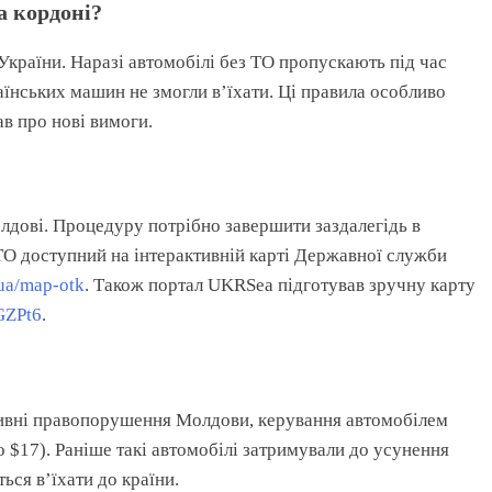
а кордоні?
України. Наразі автомобілі без ТО пропускають під час
раїнських машин не змогли в’їхати. Ці правила особливо
в про нові вимоги.
лдові. Процедуру потрібно завершити заздалегідь в
ТО доступний на інтерактивній карті Державної служби
ua/map-otk
. Також портал UKRSea підготував зручну карту
GZPt6
.
ативні правопорушення Молдови, керування автомобілем
о $17). Раніше такі автомобілі затримували до усунення
ься в’їхати до країни.