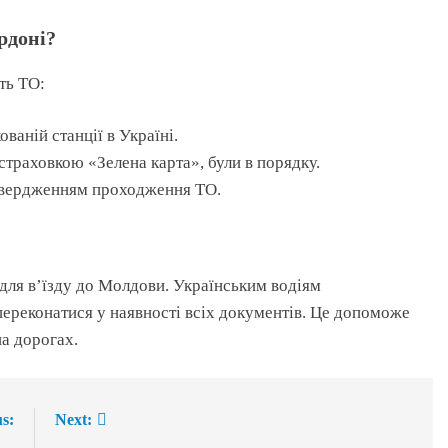
рдоні?
ть ТО:
ваній станції в Україні.
страховкою «Зелена карта», були в порядку.
дтвердженням проходження ТО.
 для в’їзду до Молдови. Українським водіям
переконатися у наявності всіх документів. Це допоможе
на дорогах.
s:
Next: