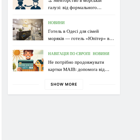
⚓ Менторство в морській
галузі: від формального
наставництва до живого обміну
досвідом
НОВИНИ
Готель в Одесі для сімей
моряків — готель «Юпітер» в
Аркадії
НАВІГАЦІЯ ПО ЄВРОПІ
НОВИНИ
Не потрібно продовжувати
картки MAIB: допомога від
УВКБ ООН надходить без
перебоїв
SHOW MORE