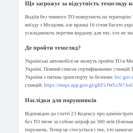
Що загрожує за відсутність техогляду н
Водіїв без чинного ТО повертають на територію 
виїзду з Молдови, але вранці 16 січня багато ук
ускладнюють перетин кордону для тих, хто не зна
Де пройти техогляд?
Українські автомобілі не можуть пройти ТО в Мо
Україні. Повний список сертифікованих станцій 
України з питань транспорту та безпеки:
hsc.gov.
станцій:
https://maps.app.goo.gl/gKF1JWLcN7Ao
Наслідки для порушників
Відповідно до статті 23 Кодексу про адміністр
без ТО тягне за собою штраф до 300 леїв (близьк
порушень. Тепер це стосується і тих, хто намагаєт