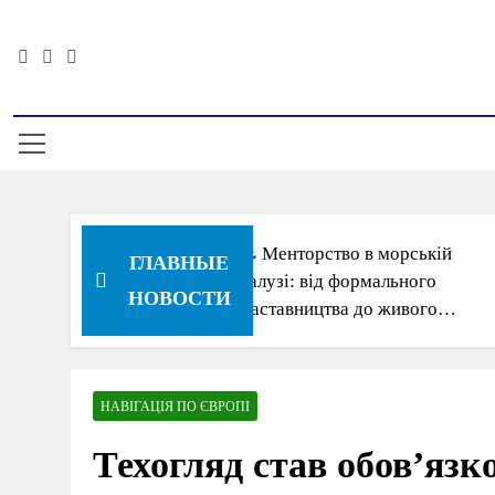
Skip
to
content
Информацион
⚓ Менторство в морській
ГЛАВНЫЕ
галузі: від формального
НОВОСТИ
наставництва до живого
обміну досвідом
НАВІГАЦІЯ ПО ЄВРОПІ
Техогляд став обов’язк