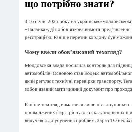
що потрібно знати?
З 16 січня 2025 року на українсько-молдовськом
«Паланка», діє обов’язкова вимога пред’явлення 
реєстрацією. Раніше перетин кордону був можлив
Чому ввели обов’язковий техогляд?
Молдовська влада посилила контроль для підвищ
автомобілів. Основою став Кодекс автомобільно
який регулює технічні перевірки транспорту. Те
зобов’язаний мати чинний документ про проход
Раніше техогляд вимагався лише після зупинки п
пошкоджених фар, тріснутого скла, зношених ш
вилучався до усунення проблем. Зараз ТО необхід