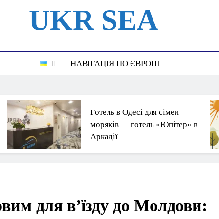
UKR SEA
ный Портал Для Моряков Украины
НАВІГАЦІЯ ПО ЄВРОПІ
Готель в Одесі для сімей
моряків — готель «Юпітер» в
Аркадії
овим для в’їзду до Молдови: